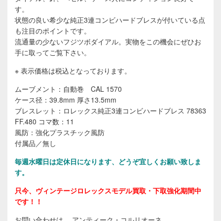
す。
状態の良い希少な純正3連コンビハードブレスが付いている点
も注目のポイントです。
流通量の少ないフジツボダイアル。実物をこの機会にぜひお
手に取ってご覧下さい。
※ 表示価格は税込となっております。
ムーブメント：自動巻 CAL 1570
ケース径：39.8mm 厚さ13.5mm
ブレスレット：ロレックス純正3連コンビハードブレス 78363
FF.480 コマ数：11
風防：強化プラスチック風防
付属品／無し
毎週水曜日は定休日に
なります、どうぞ宜しくお願い致しま
す。
只今、ヴィンテージロレックスモデル買取・下取強化期間中
です！！
お問い合わせは… アンティーク・コルリオーネ