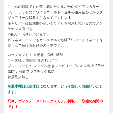
こちらの時計ですが落ち着いたシルバーのダイアルカラーに
フルーデットのホワイトゴールドベゼルの組み合わせがラグ
ジュアリーな印象を引き立ててくれます。
キャリバーは信頼性の高い１５７０を採用しているのでメン
テナンス面でも
心配なくお使い頂けます。
ビジネスシーンでもカジュアルでも幅広いコーディネートを
楽しんで頂けるお勧めの一本です。
ムーブメント： 自動巻 CAL 1570
ケース径： 36mm 厚さ13.5mm
ブレスレット： シングル巻きジュビリーブレス 6251H FF.55
風防： 強化プラスチック風防
付属品／無し
毎週水曜日は定休日になります、どうぞ宜しくお願いいたし
ます。
只今、ヴィンテージロレックスモデル買取・下取強化期間中
です！！