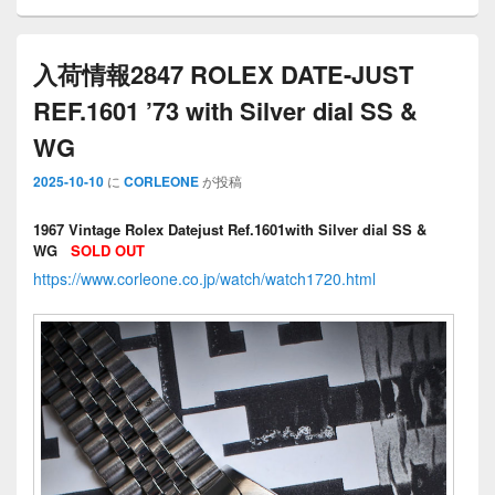
入荷情報2847 ROLEX DATE-JUST
REF.1601 ’73 with Silver dial SS &
WG
2025-10-10
に
CORLEONE
が投稿
1967 Vintage Rolex Datejust Ref.1601with Silver dial SS &
WG
SOLD OUT
https://www.corleone.co.jp/watch/watch1720.html