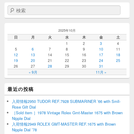
検索
2025年10月
日
月
火
水
木
金
土
1
2
3
4
5
6
7
8
9
10
11
12
13
14
15
16
17
18
19
20
21
22
23
24
25
26
27
28
29
30
31
« 9月
11月 »
最近の投稿
入荷情報2950 TUDOR REF.7928 SUBMARINER ’66 with Smll-
Rose Gilt Dial
［Sold item ］1978 Vintage Rolex Gmt-Master 1675 with Brown
Nipple Dial
入荷情報2949 ROLEX GMT-MASTER REF.1675 with Brown
Nipple Dial ’78