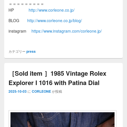
＝＝＝＝＝＝＝＝＝
HP
http://www.corleone.co.jp/
BLOG
http://www.corleone.co.jp/blog/
instagram
https://www.instagram.com/corleone.jp/
カテゴリー
press
［Sold item ］1985 Vintage Rolex
Explorer I 1016 with Patina Dial
2025-10-03
に
CORLEONE
が投稿