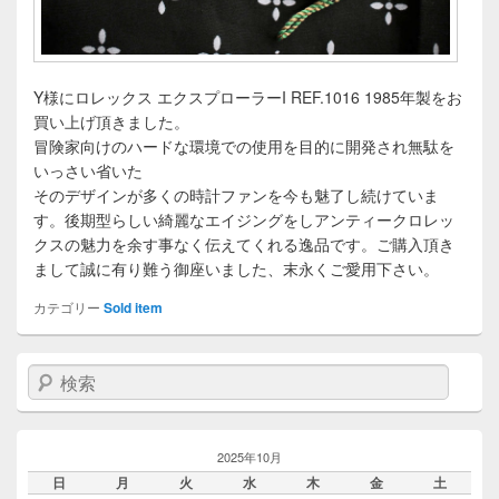
Y様にロレックス エクスプローラーI REF.1016 1985年製をお
買い上げ頂きました。
冒険家向けのハードな環境での使用を目的に開発され無駄を
いっさい省いた
そのデザインが多くの時計ファンを今も魅了し続けていま
す。後期型らしい綺麗なエイジングをしアンティークロレッ
クスの魅力を余す事なく伝えてくれる逸品です。ご購入頂き
まして誠に有り難う御座いました、末永くご愛用下さい。
カテゴリー
Sold item
検索
2025年10月
日
月
火
水
木
金
土