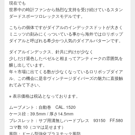
現在でも
世界中の時計ファンから熱烈な支持を受け続けているスタン
ダードスポーツロレックスモデルです。
こちらの個体ですがダイアルのインデックスドットが大きく
ミニッツの刻みにくっついている事から海外ではロリポップ
ダイアルと呼ばれる希少かつ人気のダイアルパターンです。
ダイアルインデックス、針共に灼けが少なく
少しだけ退色したベゼルと相まってアンティークの雰囲気を
醸し出しています。
年々市場に出てくる数が少なくなっているロリポップダイア
ル、この機会に是非ヴィンテージダイバーズの魅力に直接触
れてみて下さい。
※ 表示価格は税込となっております。
ムーブメント：自動巻 CAL. 1520
ケース径：39.5mm / 厚さ14.5mm
ブレスレット：サブ用溝無しハードブレス 93150 FF.580
コマ数 10（コマは足せます）
風防：ドーム型強化プラスチック風防