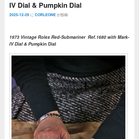
IV Dial & Pumpkin Dial
2025-12-29
に
CORLEONE
が投稿
1973 Vintage Rolex Red-Submariner Ref.1680 with Mark-
IV Dial & P
umpkin Dial