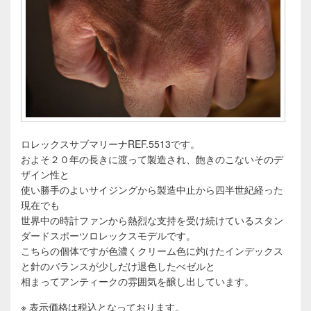
ロレックスサブマリーナREF.5513です。
およそ２０年の長きに渡って製造され、飽きのこないそのデ
ザイン性と
使い勝手のよいサイジングから製造中止から四半世紀経った
現在でも
世界中の時計ファンから熱烈な支持を受け続けているスタン
ダードスポーツロレックスモデルです。
こちらの個体ですが色濃くクリーム色に灼けたインデックス
と針のバランスが少しだけ退色したべゼルと
相まってアンティークの雰囲気を醸し出しています。
※ 表示価格は税込となっております。