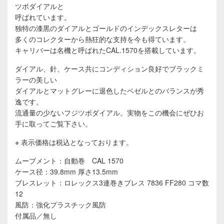
ツボダイアルと
呼ばれています。
独特の漆黒のダイアルとゴールドのインデックスレターは
多くのコレクターから熱狂的な支持を今も得ています。
キャリバーは名機と呼ばれたCAL.1570を搭載しています。
ダイアル、針、ケース共にコンディション良好でブラックミ
ラーの美しい
ダイアルとマットグレーに退色したベゼルとのバランスが秀
逸です。
流通量の少ないフジツボダイアル。実物をこの機会にぜひお
手に取ってご覧下さい。
※ 表示価格は税込となっております。
ムーブメント：自動巻 CAL 1570
ケース径：39.8mm 厚さ13.5mm
ブレスレット：ロレックス3連巻きブレス 7836 FF280 コマ数
12
風防：強化プラスチック風防
付属品／無し