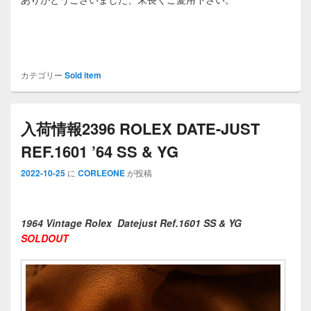
カテゴリー
Sold item
入荷情報2396 ROLEX DATE-JUST
REF.1601 ’64 SS & YG
2022-10-25
に
CORLEONE
が投稿
1964 Vintage Rolex Datejust Ref.1601 SS & YG
SOLDOUT