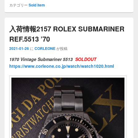
カテゴリー
Sold item
入荷情報2157 ROLEX SUBMARINER
REF.5513 ’70
2021-01-26
に
CORLEONE
が投稿
1970 Vintage Submariner 5513
SOLDOUT
https://www.corleone.co.jp/watch/watch1020.html