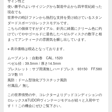
ザイン性と
使い勝手のよいサイジングから製造中止から四半世紀経った
現在でも
世界中の時計ファンから熱烈な支持を受け続けているスタン
ダードスポーツロレックスモデルです。
こちらの個体ですがダイアル、針共に綺麗にクリーム色に灼
けていてややゴールドに退色したベゼルディスクの数字と相
まってアンティークの雰囲気を醸し出しています。
※ 表示価格は税込となっております。
ムーブメント：自動巻 CAL. 1520
ベゼル径：39.5mm / 厚さ14.5mm
ブレスレット：サブ用溝無しハードブレス 93150 FF.580
コマ数 11
風防：ドーム型強化プラスチック風防
付属品／ 無し
この世界情勢の中、コレクターよりグッドコンディションの
ロレックス&TUDORヴィンテージモデルが続々と入荷中で
す！！この機会にぜひご覧下さい。