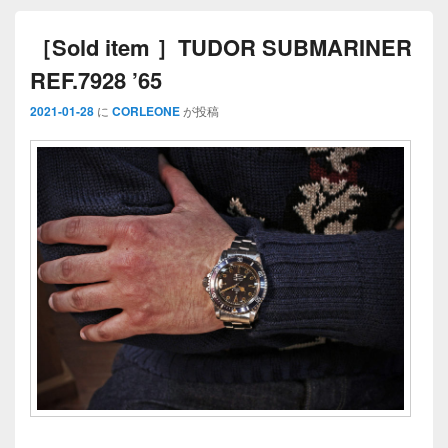
［Sold item ］TUDOR SUBMARINER
REF.7928 ’65
2021-01-28
に
CORLEONE
が投稿