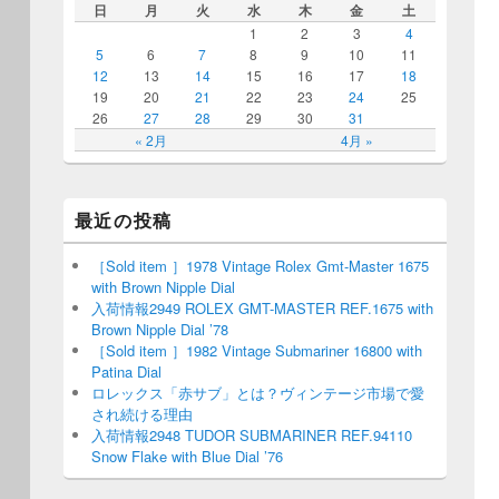
日
月
火
水
木
金
土
1
2
3
4
5
6
7
8
9
10
11
12
13
14
15
16
17
18
19
20
21
22
23
24
25
26
27
28
29
30
31
« 2月
4月 »
最近の投稿
［Sold item ］1978 Vintage Rolex Gmt-Master 1675
with Brown Nipple Dial
入荷情報2949 ROLEX GMT-MASTER REF.1675 with
Brown Nipple Dial ’78
［Sold item ］1982 Vintage Submariner 16800 with
Patina Dial
ロレックス「赤サブ」とは？ヴィンテージ市場で愛
され続ける理由
入荷情報2948 TUDOR SUBMARINER REF.94110
Snow Flake with Blue Dial ’76