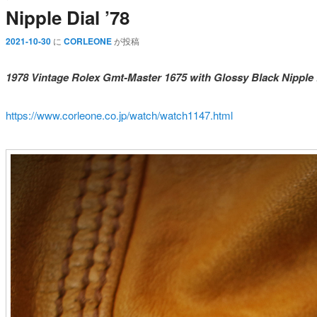
Nipple Dial ’78
2021-10-30
に
CORLEONE
が投稿
1978 Vintage Rolex Gmt-Master 1675 with Glossy Black Nipple 
https://www.corleone.co.jp/watch/watch1147.html