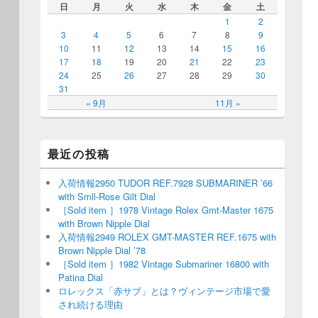
日
月
火
水
木
金
土
1
2
3
4
5
6
7
8
9
10
11
12
13
14
15
16
17
18
19
20
21
22
23
24
25
26
27
28
29
30
31
« 9月
11月 »
最近の投稿
入荷情報2950 TUDOR REF.7928 SUBMARINER ’66
with Smll-Rose Gilt Dial
［Sold item ］1978 Vintage Rolex Gmt-Master 1675
with Brown Nipple Dial
入荷情報2949 ROLEX GMT-MASTER REF.1675 with
Brown Nipple Dial ’78
［Sold item ］1982 Vintage Submariner 16800 with
Patina Dial
ロレックス「赤サブ」とは？ヴィンテージ市場で愛
され続ける理由