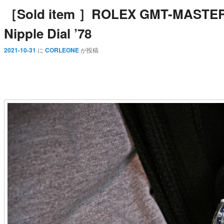
［Sold item ］ROLEX GMT-MASTER R
Nipple Dial ’78
2021-10-31
に
CORLEONE
が投稿