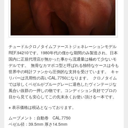
チュードルクロノタイムファーストジェネレーションモデル
REF.94210です。1980年代の僅かな期間のみ製造され、日本
国内に正規代理店が無かった事から流通量は極めて少ないモ
デルです。 無骨なカマボコ型と呼ばれる独特なケースは今も
世界中の時計ファンから圧倒的な支持を受けています。 キャ
リバーは汎用性の高いCAL.7750になります。 クロノタイム
では珍しくベゼルがブルーグレーに退色したヴィンテージな
風合い抜群の一押しの物です。コンディション良好でプロの
目から見ても安心してこの先末永くお使い頂ける一本です。
※ 表示価格は税込となっております。
ムーブメント：自動巻 CAL.7750
ベゼル径：39.5mm 厚さ14.5mm