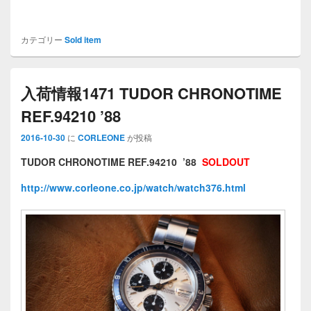
カテゴリー
Sold item
入荷情報1471 TUDOR CHRONOTIME
REF.94210 ’88
2016-10-30
に
CORLEONE
が投稿
TUDOR CHRONOTIME REF.94210 ’88
SOLDOUT
http://www.corleone.co.jp/watch/watch376.html