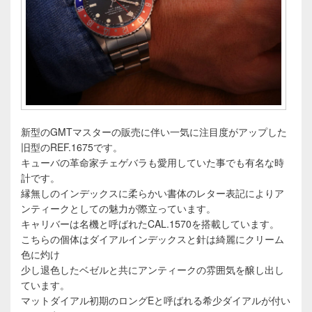
新型のGMTマスターの販売に伴い一気に注目度がアップした
旧型のREF.1675です。
キューバの革命家チェゲバラも愛用していた事でも有名な時
計です。
縁無しのインデックスに柔らかい書体のレター表記によりア
ンティークとしての魅力が際立っています。
キャリバーは名機と呼ばれたCAL.1570を搭載しています。
こちらの個体はダイアルインデックスと針は綺麗にクリーム
色に灼け
少し退色したベゼルと共にアンティークの雰囲気を醸し出し
ています。
マットダイアル初期のロングEと呼ばれる希少ダイアルが付い