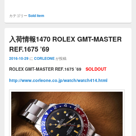
カテゴリー
Sold item
入荷情報1470 ROLEX GMT-MASTER
REF.1675 ’69
2016-10-29
に
CORLEONE
が投稿
ROLEX GMT-MASTER REF.1675 ’69
SOLDOUT
http://www.corleone.co.jp/watch/watch414.html