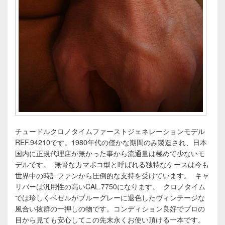
チュードルクロノタイムファーストジェネレーションモデル
REF.94210です。1980年代の僅かな期間のみ製造され、日本
国内に正規代理店が無かった事から流通量は極めて少ないモ
デルです。 無骨なカマボコ型と呼ばれる独特なケースは今も
世界中の時計ファンから圧倒的な支持を受けています。 キャ
リバーは汎用性の高いCAL.7750になります。 クロノタイム
では珍しくベゼルがブルーグレーに退色したヴィンテージな
風合い抜群の一押しの物です。コンディション良好でプロの
目から見ても安心してこの先末永くお使い頂ける一本です。