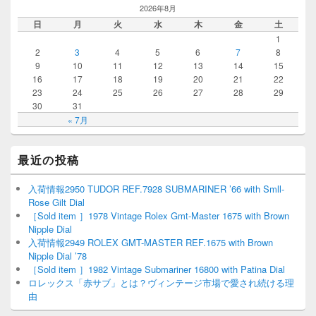
2026年8月
日
月
火
水
木
金
土
1
2
3
4
5
6
7
8
9
10
11
12
13
14
15
16
17
18
19
20
21
22
23
24
25
26
27
28
29
30
31
« 7月
最近の投稿
入荷情報2950 TUDOR REF.7928 SUBMARINER ’66 with Smll-
Rose Gilt Dial
［Sold item ］1978 Vintage Rolex Gmt-Master 1675 with Brown
Nipple Dial
入荷情報2949 ROLEX GMT-MASTER REF.1675 with Brown
Nipple Dial ’78
［Sold item ］1982 Vintage Submariner 16800 with Patina Dial
ロレックス「赤サブ」とは？ヴィンテージ市場で愛され続ける理
由