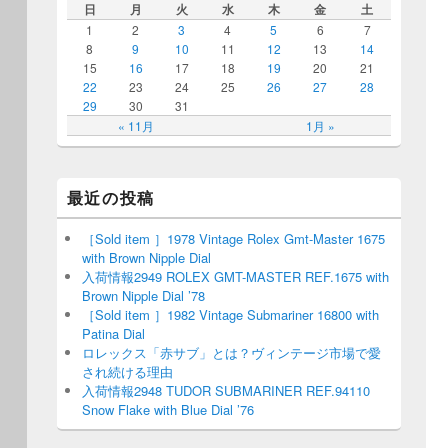
日
月
火
水
木
金
土
1
2
3
4
5
6
7
8
9
10
11
12
13
14
15
16
17
18
19
20
21
22
23
24
25
26
27
28
29
30
31
« 11月
1月 »
最近の投稿
［Sold item ］1978 Vintage Rolex Gmt-Master 1675
with Brown Nipple Dial
入荷情報2949 ROLEX GMT-MASTER REF.1675 with
Brown Nipple Dial ’78
［Sold item ］1982 Vintage Submariner 16800 with
Patina Dial
ロレックス「赤サブ」とは？ヴィンテージ市場で愛
され続ける理由
入荷情報2948 TUDOR SUBMARINER REF.94110
Snow Flake with Blue Dial ’76