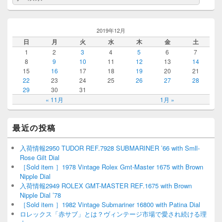
2019年12月
日
月
火
水
木
金
土
1
2
3
4
5
6
7
8
9
10
11
12
13
14
15
16
17
18
19
20
21
22
23
24
25
26
27
28
29
30
31
« 11月
1月 »
最近の投稿
入荷情報2950 TUDOR REF.7928 SUBMARINER ’66 with Smll-
Rose Gilt Dial
［Sold item ］1978 Vintage Rolex Gmt-Master 1675 with Brown
Nipple Dial
入荷情報2949 ROLEX GMT-MASTER REF.1675 with Brown
Nipple Dial ’78
［Sold item ］1982 Vintage Submariner 16800 with Patina Dial
ロレックス「赤サブ」とは？ヴィンテージ市場で愛され続ける理