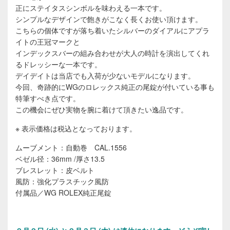
正にステイタスシンボルを味わえる一本です。
シンプルなデザインで飽きがこなく長くお使い頂けます。
こちらの個体ですが落ち着いたシルバーのダイアルにアプラ
イトの王冠マークと
インデックスバーの組み合わせが大人の時計を演出してくれ
るドレッシーな一本です。
デイデイトは当店でも入荷が少ないモデルになります。
今回、奇跡的にWGのロレックス純正の尾錠が付いている事も
特筆すべき点です。
この機会にぜひ実物を腕に着けて頂きたい逸品です。
※ 表示価格は税込となっております。
ムーブメント：自動巻 CAL.1556
ベゼル径：36mm /厚さ13.5
ブレスレット：皮ベルト
風防：強化プラスチック風防
付属品／WG ROLEX純正尾錠