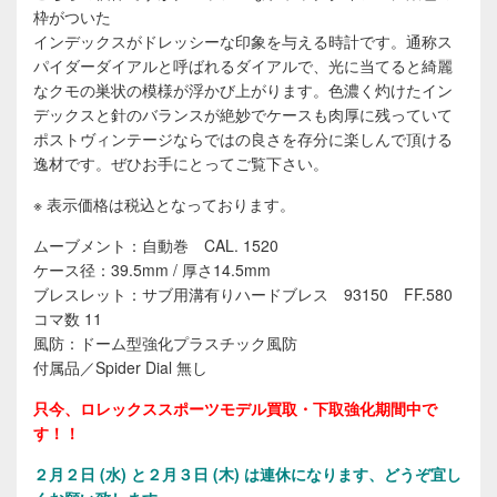
枠がついた
インデックスがドレッシーな印象を与える時計です。通称ス
パイダーダイアルと呼ばれるダイアルで、光に当てると綺麗
なクモの巣状の模様が浮かび上がります。色濃く灼けたイン
デックスと針のバランスが絶妙でケースも肉厚に残っていて
ポストヴィンテージならではの良さを存分に楽しんで頂ける
逸材です。ぜひお手にとってご覧下さい。
※ 表示価格は税込となっております。
ムーブメント：自動巻 CAL. 1520
ケース径：39.5mm / 厚さ14.5mm
ブレスレット：サブ用溝有りハードブレス 93150 FF.580
コマ数 11
風防：ドーム型強化プラスチック風防
付属品／Spider Dial 無し
只今、ロレックススポーツモデル買取・下取強化期間中で
す！！
２
月２日 (水) と２月３日 (木) は連休になります、どうぞ宜し