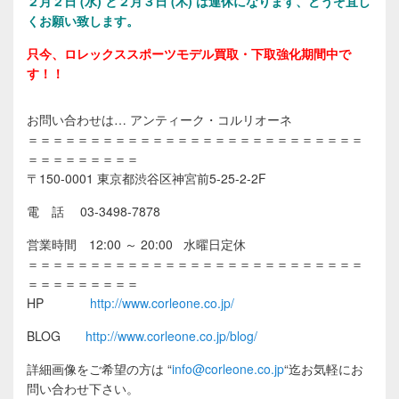
２
月２日 (水) と２月３日 (木) は連休になります、どうぞ宜し
くお願い致します。
只今、ロレックススポーツモデル買取・下取強化期間中で
す！！
お問い合わせは… アンティーク・コルリオーネ
＝＝＝＝＝＝＝＝＝＝＝＝＝＝＝＝＝＝＝＝＝＝＝＝＝＝＝
＝＝＝＝＝＝＝＝＝
〒150-0001 東京都渋谷区神宮前5-25-2-2F
電 話 03-3498-7878
営業時間 12:00 ～ 20:00 水曜日定休
＝＝＝＝＝＝＝＝＝＝＝＝＝＝＝＝＝＝＝＝＝＝＝＝＝＝＝
＝＝＝＝＝＝＝＝＝
HP
http://www.corleone.co.jp/
BLOG
http://www.corleone.co.jp/blog/
詳細画像をご希望の方は
“
info@corleone.co.jp
“
迄お気軽にお
問い合わせ下さい。