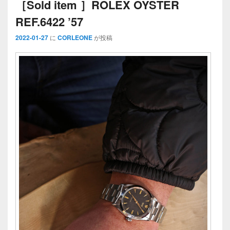
［Sold item ］ROLEX OYSTER
REF.6422 ’57
2022-01-27
に
CORLEONE
が投稿