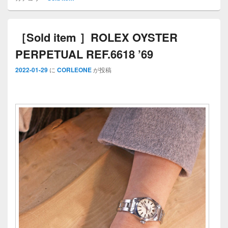
［Sold item ］ROLEX OYSTER
PERPETUAL REF.6618 ’69
2022-01-29
に
CORLEONE
が投稿