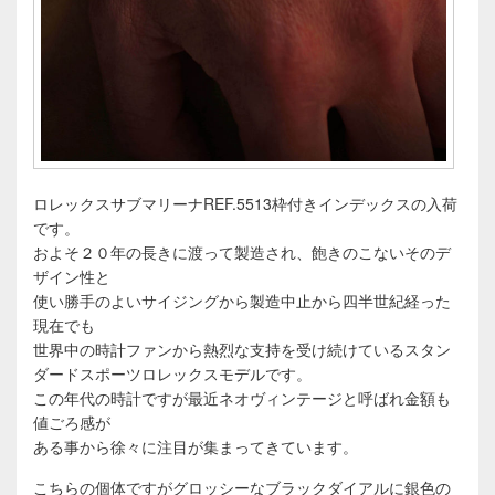
ロレックスサブマリーナREF.5513枠付きインデックスの入荷
です。
およそ２０年の長きに渡って製造され、飽きのこないそのデ
ザイン性と
使い勝手のよいサイジングから製造中止から四半世紀経った
現在でも
世界中の時計ファンから熱烈な支持を受け続けているスタン
ダードスポーツロレックスモデルです。
この年代の時計ですが最近ネオヴィンテージと呼ばれ金額も
値ごろ感が
ある事から徐々に注目が集まってきています。
こちらの個体ですがグロッシーなブラックダイアルに銀色の