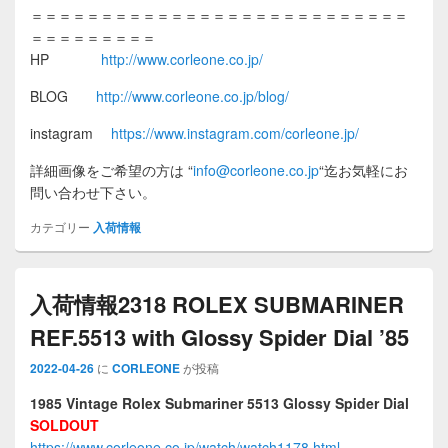
＝＝＝＝＝＝＝＝＝＝＝＝＝＝＝＝＝＝＝＝＝＝＝＝＝＝＝
＝＝＝＝＝＝＝＝＝
HP
http://www.corleone.co.jp/
BLOG
http://www.corleone.co.jp/blog/
instagram
https://www.instagram.com/corleone.jp/
詳細画像をご希望の方は
“
info@corleone.co.jp
“
迄お気軽にお
問い合わせ下さい。
カテゴリー
入荷情報
入荷情報2318 ROLEX SUBMARINER
REF.5513 with Glossy Spider Dial ’85
2022-04-26
に
CORLEONE
が投稿
1985 Vintage Rolex Submariner 5513 Glossy Spider Dial
SOLDOUT
https://www.corleone.co.jp/watch/watch1178.html