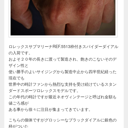
ロレックスサブマリーナREF.5513枠付きスパイダーダイアル
の入荷です。
およそ２０年の長きに渡って製造され、飽きのこないそのデ
ザイン性と
使い勝手のよいサイジングから製造中止から四半世紀経った
現在でも
世界中の時計ファンから熱烈な支持を受け続けているスタン
ダードスポーツロレックスモデルです。
この年代の時計ですが最近ネオヴィンテージと呼ばれ金額も
値ごろ感が
ある事から徐々に注目が集まってきています。
こちらの個体ですがグロッシーなブラックダイアルに銀色の
枠がついた