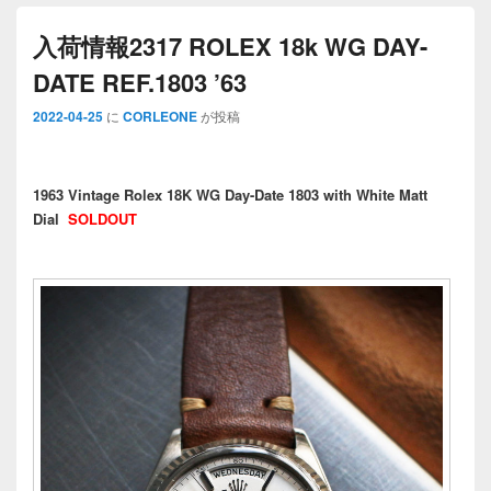
入荷情報2317 ROLEX 18k WG DAY-
DATE REF.1803 ’63
2022-04-25
に
CORLEONE
が投稿
1963 Vintage Rolex 18K WG Day-Date 1803 with White Matt
Dial
SOLDOUT