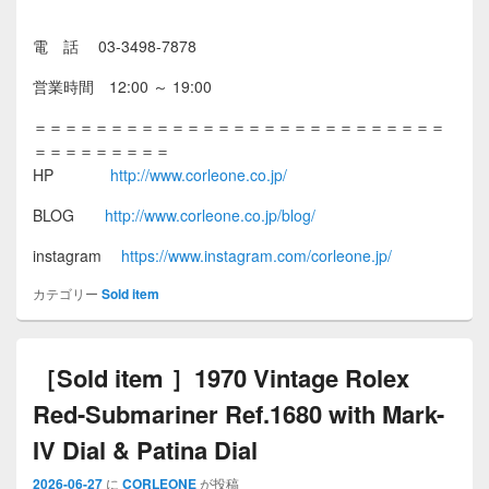
電 話 03-3498-7878
営業時間 12:00 ～ 19:00
＝＝＝＝＝＝＝＝＝＝＝＝＝＝＝＝＝＝＝＝＝＝＝＝＝＝＝
＝＝＝＝＝＝＝＝＝
HP
http://www.corleone.co.jp/
BLOG
http://www.corleone.co.jp/blog/
instagram
https://www.instagram.com/corleone.jp/
カテゴリー
Sold item
［Sold item ］1970 Vintage Rolex
Red-Submariner Ref.1680 with Mark-
IV Dial & Patina Dial
2026-06-27
に
CORLEONE
が投稿