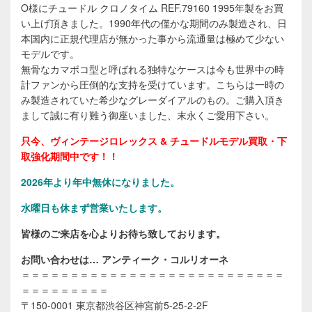
O様にチュードル クロノタイム REF.79160 1995年製をお買
い上げ頂きました。1990年代の僅かな期間のみ製造され、日
本国内に正規代理店が無かった事から流通量は極めて少ない
モデルです。
無骨なカマボコ型と呼ばれる独特なケースは今も世界中の時
計ファンから圧倒的な支持を受けています。こちらは一時の
み製造されていた希少なグレーダイアルのもの。ご購入頂き
まして誠に有り難う御座いました、末永くご愛用下さい。
只今、ヴィンテージロレックス & チュードルモデル買取・下
取強化期間中です！！
2026年
より年中無休になりました。
水曜日も休まず営業いたします。
皆様のご来店を心よりお待ち致しております。
お問い合わせは… アンティーク・コルリオーネ
＝＝＝＝＝＝＝＝＝＝＝＝＝＝＝＝＝＝＝＝＝＝＝＝＝＝＝
＝＝＝＝＝＝＝＝＝
〒150-0001 東京都渋谷区神宮前5-25-2-2F