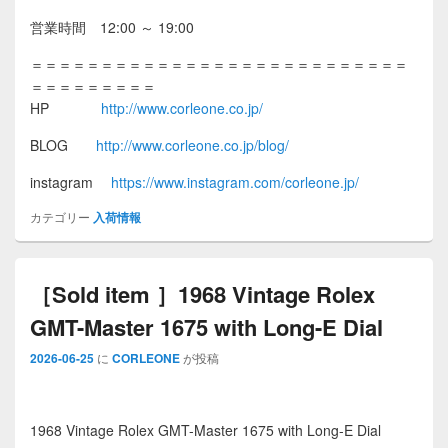
営業時間 12:00 ～ 19:00
＝＝＝＝＝＝＝＝＝＝＝＝＝＝＝＝＝＝＝＝＝＝＝＝＝＝＝
＝＝＝＝＝＝＝＝＝
HP
http://www.corleone.co.jp/
BLOG
http://www.corleone.co.jp/blog/
instagram
https://www.instagram.com/corleone.jp/
カテゴリー
入荷情報
［Sold item ］1968 Vintage Rolex
GMT-Master 1675 with Long-E Dial
2026-06-25
に
CORLEONE
が投稿
1968 Vintage Rolex GMT-Master 1675 with Long-E Dial