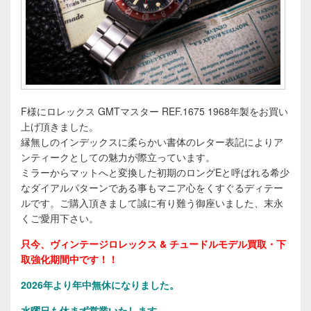
F様にロレックス GMTマスター REF.1675 1968年製をお買い
上げ頂きました。
縁無しのインデックスに柔らかい書体のレター表記によりア
ンティークとしての魅力が際立っています。
ミラーからマットへと変換した初期のロングEと呼ばれる希少
なダイアルパターンである事もマニア心をくすぐるディテー
ルです。ご購入頂きまして誠に有り難う御座いました、末永
くご愛用下さい。
只今、ヴィンテージロレックス & チュードルモデル買取・下
取強化期間中です！！
2026年
より年中無休になりました。
水曜日も休まず営業いたします。