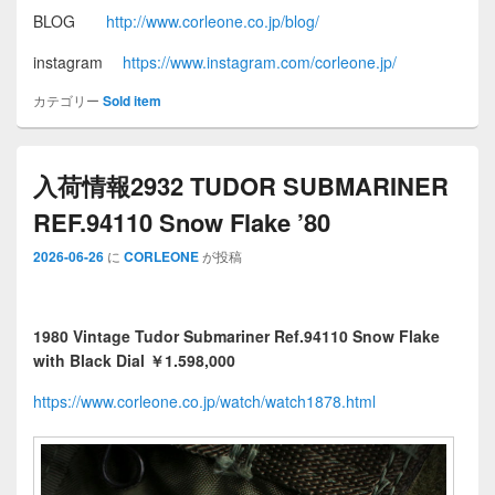
BLOG
http://www.corleone.co.jp/blog/
instagram
https://www.instagram.com/corleone.jp/
カテゴリー
Sold item
入荷情報2932 TUDOR SUBMARINER
REF.94110 Snow Flake ’80
2026-06-26
に
CORLEONE
が投稿
1980 Vintage Tudor Submariner Ref.94110 Snow Flake
with Black Dial
￥1.598,000
https://www.corleone.co.jp/watch/watch1878.html