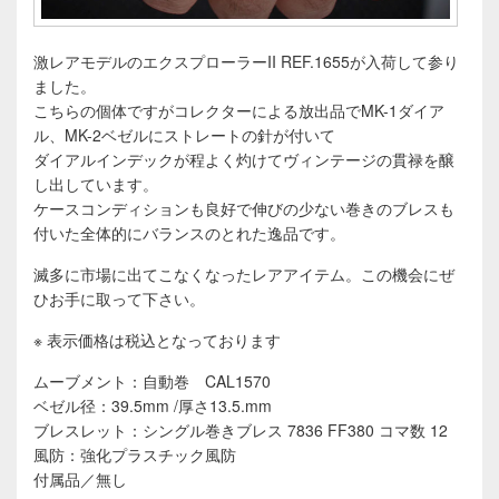
激レアモデルのエクスプローラーII REF.1655が入荷して参り
ました。
こちらの個体ですがコレクターによる放出品でMK-1ダイア
ル、MK-2ベゼルにストレートの針が付いて
ダイアルインデックが程よく灼けてヴィンテージの貫禄を醸
し出しています。
ケースコンディションも良好で伸びの少ない巻きのブレスも
付いた全体的にバランスのとれた逸品です。
滅多に市場に出てこなくなったレアアイテム。この機会にぜ
ひお手に取って下さい。
※ 表示価格は税込となっております
ムーブメント：自動巻 CAL1570
ベゼル径：39.5mm /厚さ13.5.mm
ブレスレット：シングル巻きブレス 7836 FF380 コマ数 12
風防：強化プラスチック風防
付属品／無し