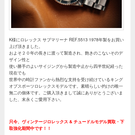
K様にロレックス サブマリーナ REF.5513 1978年製をお買い
上げ頂きました。
およそ２０年の長きに渡って製造され、飽きのこないそのデ
ザイン性と
使い勝手のよいサイジングから製造中止から四半世紀経った
現在でも
世界中の時計ファンから熱烈な支持を受け続けているキング
オブスポーツロレックスモデルです。素晴らしい灼けの唯一
無二の個体です。ご購入頂きまして誠にありがとうございま
した、末永くご愛用下さい。
只今、ヴィンテージロレックス & チュードルモデル買取・下
取強化期間中です！！