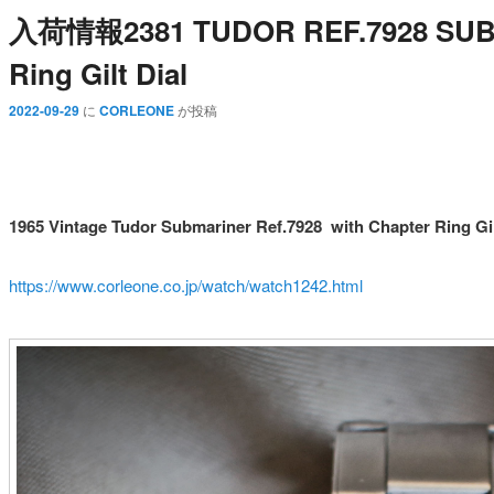
入荷情報2381 TUDOR REF.7928 SUBMA
Ring Gilt Dial
2022-09-29
に
CORLEONE
が投稿
1965 Vintage Tudor Submariner Ref.7928
with Chapter Ring Gil
https://www.corleone.co.jp/watch/watch1242.html