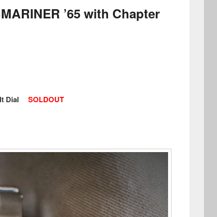
RINER ’65 with Chapter
t Dial
SOLDOUT