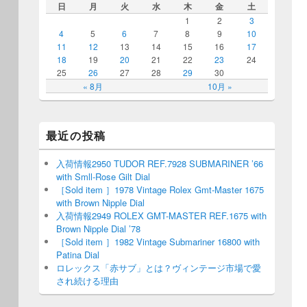
日
月
火
水
木
金
土
1
2
3
4
5
6
7
8
9
10
11
12
13
14
15
16
17
18
19
20
21
22
23
24
25
26
27
28
29
30
« 8月
10月 »
最近の投稿
入荷情報2950 TUDOR REF.7928 SUBMARINER ’66
with Smll-Rose Gilt Dial
［Sold item ］1978 Vintage Rolex Gmt-Master 1675
with Brown Nipple Dial
入荷情報2949 ROLEX GMT-MASTER REF.1675 with
Brown Nipple Dial ’78
［Sold item ］1982 Vintage Submariner 16800 with
Patina Dial
ロレックス「赤サブ」とは？ヴィンテージ市場で愛
され続ける理由