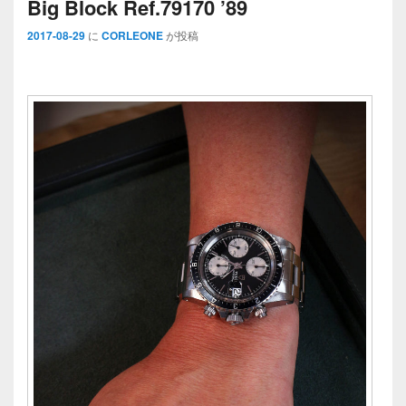
Big Block Ref.79170 ’89
2017-08-29
に
CORLEONE
が投稿