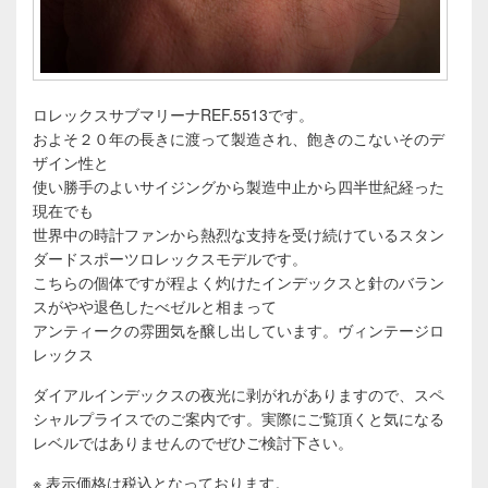
ロレックスサブマリーナREF.5513です。
およそ２０年の長きに渡って製造され、飽きのこないそのデ
ザイン性と
使い勝手のよいサイジングから製造中止から四半世紀経った
現在でも
世界中の時計ファンから熱烈な支持を受け続けているスタン
ダードスポーツロレックスモデルです。
こちらの個体ですが程よく灼けたインデックスと針のバラン
スがやや退色したべゼルと相まって
アンティークの雰囲気を醸し出しています。ヴィンテージロ
レックス
ダイアルインデックスの夜光に剥がれがありますので、スペ
シャルプライスでのご案内です。実際にご覧頂くと気になる
レベルではありませんのでぜひご検討下さい。
※ 表示価格は税込となっております。