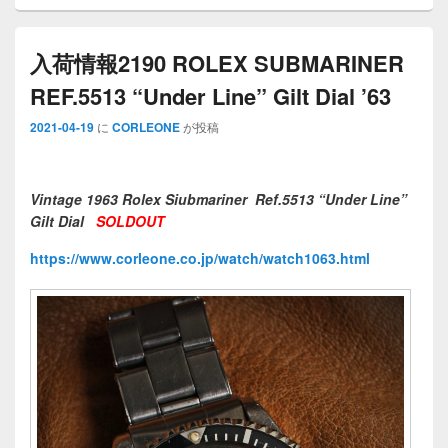
入荷情報2190 ROLEX SUBMARINER
REF.5513 “Under Line” Gilt Dial ’63
2021-04-19
に
CORLEONE
が投稿
Vintage 1963 Rolex Siubmariner Ref.5513 “Under Line”
Gilt Dial
SOLDOUT
https://www.corleone.co.jp/watch/watch1063.html