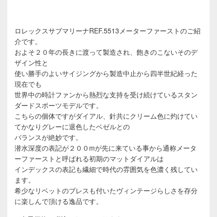
ロレックスサブマリーナREF.5513メーターファーストのご紹
介です。
およそ２０年の長きに渡って製造され、飽きのこないそのデ
ザイン性と
使い勝手のよいサイジングから製造中止から四半世紀経った
現在でも
世界中の時計ファンから熱烈な支持を受け続けているスタン
ダードスポーツモデルです。
こちらの個体ですがダイアル、針共にクリーム色に灼けてい
てかなりグレーに退色したベゼルとの
バランスが絶妙です。
潜水深度の表記が２００mが先に来ている事から通称メータ
ーファーストと呼ばれる初期のマットダイアルは
インデックスの表記も繊細で時代の雰囲気を色濃く残してい
ます。
希少なリベットのブレスも付いたヴィンテージらしさを存分
に楽しんで頂ける逸品です。