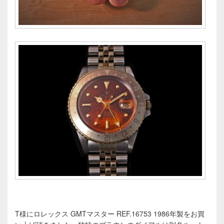
T様にロレックス GMTマスター REF.16753 1986年製をお買