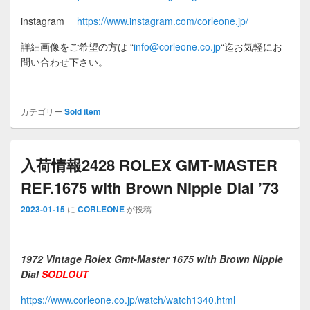
instagram
https://www.instagram.com/corleone.jp/
詳細画像をご希望の方は
“
info@corleone.co.jp
“
迄お気軽にお
問い合わせ下さい。
カテゴリー
Sold item
入荷情報2428 ROLEX GMT-MASTER
REF.1675 with Brown Nipple Dial ’73
2023-01-15
に
CORLEONE
が投稿
1972 Vintage Rolex Gmt-Master 1675 with Brown Nipple
Dial
SODLOUT
https://www.corleone.co.jp/watch/watch1340.html