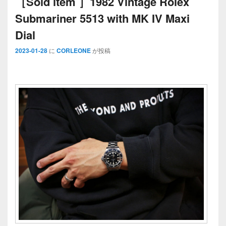
［Sold item ］1982 Vintage Rolex
Submariner 5513 with MK IV Maxi
Dial
2023-01-28
に
CORLEONE
が投稿