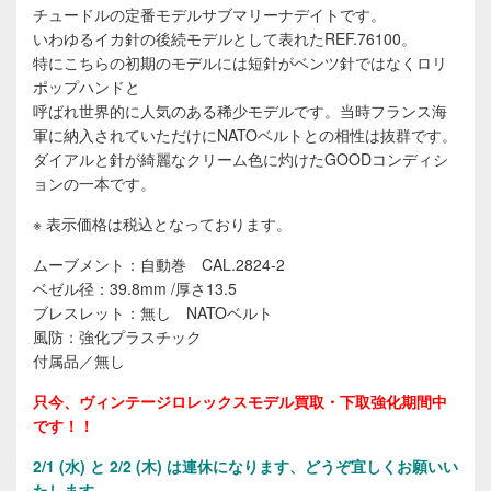
チュードルの定番モデルサブマリーナデイトです。
いわゆるイカ針の後続モデルとして表れたREF.76100。
特にこちらの初期のモデルには短針がベンツ針ではなくロリ
ポップハンドと
呼ばれ世界的に人気のある稀少モデルです。当時フランス海
軍に納入されていただけにNATOベルトとの相性は抜群です。
ダイアルと針が綺麗なクリーム色に灼けたGOODコンディシ
ョンの一本です。
※ 表示価格は税込となっております。
ムーブメント：自動巻 CAL.2824-2
ベゼル径：39.8mm /厚さ13.5
ブレスレット：無し NATOベルト
風防：強化プラスチック
付属品／無し
只今、ヴィンテージロレックスモデル買取・下取強化期間中
です！！
2/1 (水) と 2/2 (木) は連休になります、どうぞ宜しくお願いい
たします。