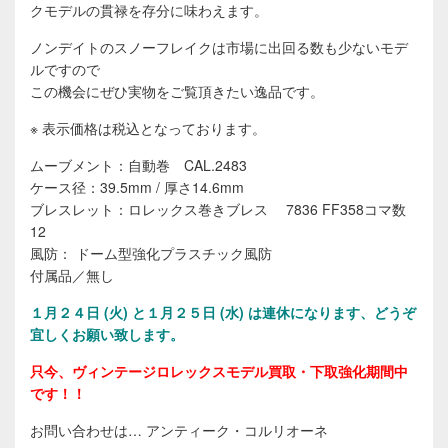
クモデルの貫禄を存分に味わえます。
ノンデイトのスノーフレイクは市場に出回る数も少ないモデ
ルですので
この機会にぜひ実物をご覧頂きたい逸品です。
※ 表示価格は税込となっております。
ムーブメント：自動巻 CAL.2483
ケース径：39.5mm / 厚さ14.6mm
ブレスレット：ロレックス巻きブレス 7836 FF358コマ数
12
風防： ドーム型強化プラスチック風防
付属品／無し
１
月２４日 (火) と１月２５日 (水) は連休になります、どうぞ
宜しくお願い致します。
只今、ヴィンテージロレックスモデル買取・下取強化期間中
です！！
お問い合わせは… アンティーク・コルリオーネ