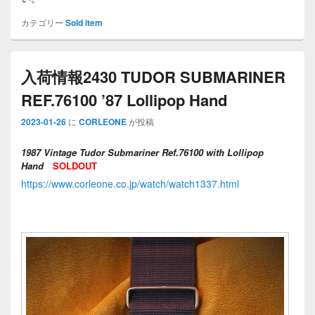
カテゴリー
Sold item
入荷情報2430 TUDOR SUBMARINER
REF.76100 ’87 Lollipop Hand
2023-01-26
に
CORLEONE
が投稿
1987 Vintage Tudor Submariner Ref.76100 with Lollipop
Hand
SOLDOUT
https://www.corleone.co.jp/watch/watch1337.html