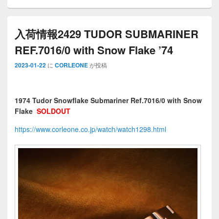
入荷情報2429 TUDOR SUBMARINER
REF.7016/0 with Snow Flake ’74
2023-01-22
に
CORLEONE
が投稿
1974 Tudor Snowflake Submariner Ref.7016/0 with Snow
Flake
SOLDOUT
https://www.corleone.co.jp/watch/watch1298.html