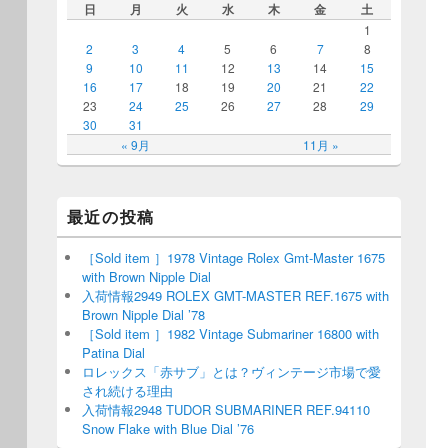
日
月
火
水
木
金
土
1
2
3
4
5
6
7
8
9
10
11
12
13
14
15
16
17
18
19
20
21
22
23
24
25
26
27
28
29
30
31
« 9月
11月 »
最近の投稿
［Sold item ］1978 Vintage Rolex Gmt-Master 1675
with Brown Nipple Dial
入荷情報2949 ROLEX GMT-MASTER REF.1675 with
Brown Nipple Dial ’78
［Sold item ］1982 Vintage Submariner 16800 with
Patina Dial
ロレックス「赤サブ」とは？ヴィンテージ市場で愛
され続ける理由
入荷情報2948 TUDOR SUBMARINER REF.94110
Snow Flake with Blue Dial ’76