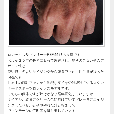
ロレックスサブマリーナREF.5513の入荷です。
およそ２０年の長きに渡って製造され、飽きのこないそのデ
ザイン性と
使い勝手のよいサイジングから製造中止から四半世紀経った
現在でも
世界中の時計ファンから熱烈な支持を受け続けているスタン
ダードスポーツロレックスモデルです。
こちらの個体ですが針はかなり経年変化していますが
ダイアルが綺麗にクリーム色に灼けていてグレー系にエイジ
ングしたベゼルとやややれた針と相まって
ヴィンテージの雰囲気を醸し出しています。