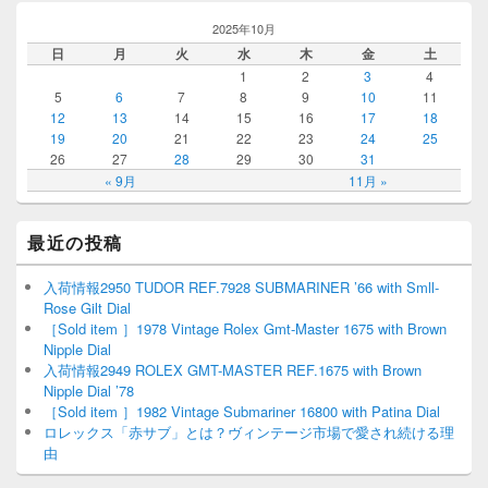
2025年10月
日
月
火
水
木
金
土
1
2
3
4
5
6
7
8
9
10
11
12
13
14
15
16
17
18
19
20
21
22
23
24
25
26
27
28
29
30
31
« 9月
11月 »
最近の投稿
入荷情報2950 TUDOR REF.7928 SUBMARINER ’66 with Smll-
Rose Gilt Dial
［Sold item ］1978 Vintage Rolex Gmt-Master 1675 with Brown
Nipple Dial
入荷情報2949 ROLEX GMT-MASTER REF.1675 with Brown
Nipple Dial ’78
［Sold item ］1982 Vintage Submariner 16800 with Patina Dial
ロレックス「赤サブ」とは？ヴィンテージ市場で愛され続ける理
由