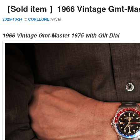
［Sold item ］1966 Vintage Gmt-Maste
2025-10-24
に
CORLEONE
が投稿
1966 Vintage Gmt-Master 1675 with Gilt Dial