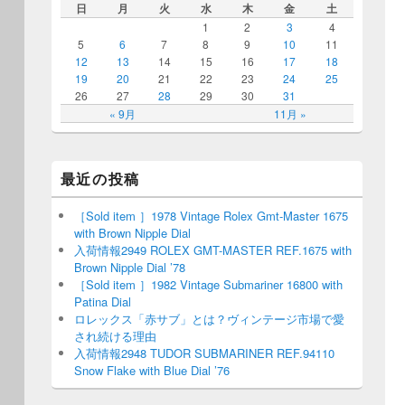
日
月
火
水
木
金
土
1
2
3
4
5
6
7
8
9
10
11
12
13
14
15
16
17
18
19
20
21
22
23
24
25
26
27
28
29
30
31
« 9月
11月 »
最近の投稿
［Sold item ］1978 Vintage Rolex Gmt-Master 1675
with Brown Nipple Dial
入荷情報2949 ROLEX GMT-MASTER REF.1675 with
Brown Nipple Dial ’78
［Sold item ］1982 Vintage Submariner 16800 with
Patina Dial
ロレックス「赤サブ」とは？ヴィンテージ市場で愛
され続ける理由
入荷情報2948 TUDOR SUBMARINER REF.94110
Snow Flake with Blue Dial ’76