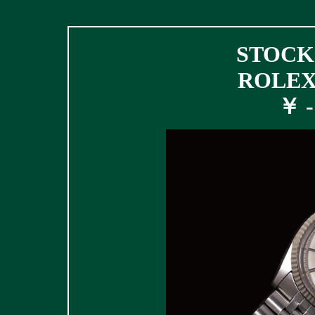
STOCK 
ROLEX 
￥ - 