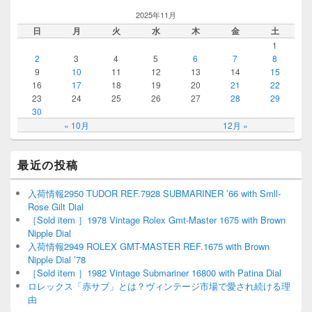
2025年11月
日
月
火
水
木
金
土
1
2
3
4
5
6
7
8
9
10
11
12
13
14
15
16
17
18
19
20
21
22
23
24
25
26
27
28
29
30
« 10月
12月 »
最近の投稿
入荷情報2950 TUDOR REF.7928 SUBMARINER ’66 with Smll-
Rose Gilt Dial
［Sold item ］1978 Vintage Rolex Gmt-Master 1675 with Brown
Nipple Dial
入荷情報2949 ROLEX GMT-MASTER REF.1675 with Brown
Nipple Dial ’78
［Sold item ］1982 Vintage Submariner 16800 with Patina Dial
ロレックス「赤サブ」とは？ヴィンテージ市場で愛され続ける理
由