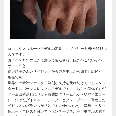
ロレックススポーツモデルの定番、サブマリーナREF.5513の
入荷です。
およそ２０年の長きに渡って製造され、飽きのこないそのデ
ザイン性と
使い勝手のよいサイジングから製造中止から四半世紀経った
現在でも
世界中の時計ファンから熱烈な支持を受け続けているスタン
ダードスポーツロレックスモデルです。こちらの個体ですが
ドーム風防越しに見える綺麗にクリーム色からややイエロー
にに灼けたダイアルインデックスとグレーブルーに退色した
ベゼルとのバランスが絶妙です。伸びの少ない溝無しのサブ
用ハードブレスも付いてヴィンテージスポーツモデルの魅力