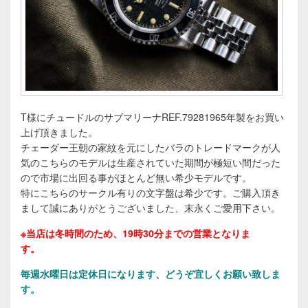
T様にチュードルのサブマリーナREF.79281965年製をお買い
上げ頂きました。
チェーダー王朝の家紋を元にしたバラのトレードマークが人
気のこちらのモデルは生産されていた期間が極短い間だった
ので市場に出回る事がほとんど無い希少モデルです。
特にこちらのサークル有りの文字盤は希少です。ご購入頂き
まして誠にありがとうございました、末永くご愛用下さい。
※当店は冬時間のため、19時30分までの営業となりま
す。
毎週水曜日は定休日になります
、どうぞ宜しくお願い致しま
す。