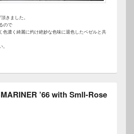
上げ頂きました。
るので
く色濃く綺麗に灼け絶妙な色味に退色したベゼルと共
い。
RINER ’66 with Smll-Rose