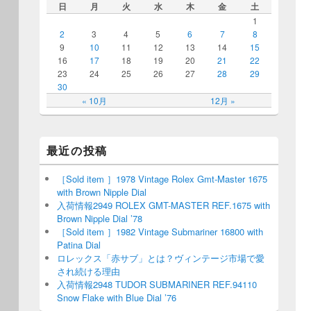
日
月
火
水
木
金
土
1
2
3
4
5
6
7
8
9
10
11
12
13
14
15
16
17
18
19
20
21
22
23
24
25
26
27
28
29
30
« 10月
12月 »
最近の投稿
［Sold item ］1978 Vintage Rolex Gmt-Master 1675
with Brown Nipple Dial
入荷情報2949 ROLEX GMT-MASTER REF.1675 with
Brown Nipple Dial ’78
［Sold item ］1982 Vintage Submariner 16800 with
Patina Dial
ロレックス「赤サブ」とは？ヴィンテージ市場で愛
され続ける理由
入荷情報2948 TUDOR SUBMARINER REF.94110
Snow Flake with Blue Dial ’76