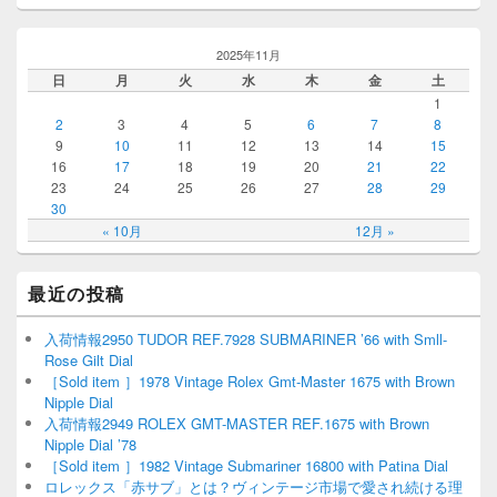
2025年11月
日
月
火
水
木
金
土
1
2
3
4
5
6
7
8
9
10
11
12
13
14
15
16
17
18
19
20
21
22
23
24
25
26
27
28
29
30
« 10月
12月 »
最近の投稿
入荷情報2950 TUDOR REF.7928 SUBMARINER ’66 with Smll-
Rose Gilt Dial
［Sold item ］1978 Vintage Rolex Gmt-Master 1675 with Brown
Nipple Dial
入荷情報2949 ROLEX GMT-MASTER REF.1675 with Brown
Nipple Dial ’78
［Sold item ］1982 Vintage Submariner 16800 with Patina Dial
ロレックス「赤サブ」とは？ヴィンテージ市場で愛され続ける理