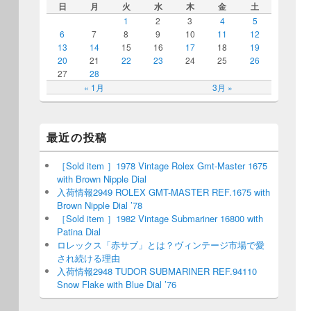
日
月
火
水
木
金
土
1
2
3
4
5
6
7
8
9
10
11
12
13
14
15
16
17
18
19
20
21
22
23
24
25
26
27
28
« 1月
3月 »
最近の投稿
［Sold item ］1978 Vintage Rolex Gmt-Master 1675
with Brown Nipple Dial
入荷情報2949 ROLEX GMT-MASTER REF.1675 with
Brown Nipple Dial ’78
［Sold item ］1982 Vintage Submariner 16800 with
Patina Dial
ロレックス「赤サブ」とは？ヴィンテージ市場で愛
され続ける理由
入荷情報2948 TUDOR SUBMARINER REF.94110
Snow Flake with Blue Dial ’76