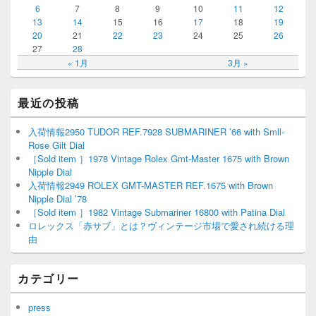
6
7
8
9
10
11
12
13
14
15
16
17
18
19
20
21
22
23
24
25
26
27
28
« 1月
3月 »
最近の投稿
入荷情報2950 TUDOR REF.7928 SUBMARINER ’66 with Smll-
Rose Gilt Dial
［Sold item ］1978 Vintage Rolex Gmt-Master 1675 with Brown
Nipple Dial
入荷情報2949 ROLEX GMT-MASTER REF.1675 with Brown
Nipple Dial ’78
［Sold item ］1982 Vintage Submariner 16800 with Patina Dial
ロレックス「赤サブ」とは？ヴィンテージ市場で愛され続ける理
由
カテゴリー
press