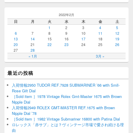
2022年2月
日
月
火
水
木
金
土
1
2
3
4
5
6
7
8
9
10
11
12
13
14
15
16
17
18
19
20
21
22
23
24
25
26
27
28
« 1月
3月 »
最近の投稿
入荷情報2950 TUDOR REF.7928 SUBMARINER ’66 with Smll-
Rose Gilt Dial
［Sold item ］1978 Vintage Rolex Gmt-Master 1675 with Brown
Nipple Dial
入荷情報2949 ROLEX GMT-MASTER REF.1675 with Brown
Nipple Dial ’78
［Sold item ］1982 Vintage Submariner 16800 with Patina Dial
ロレックス「赤サブ」とは？ヴィンテージ市場で愛され続ける理
由