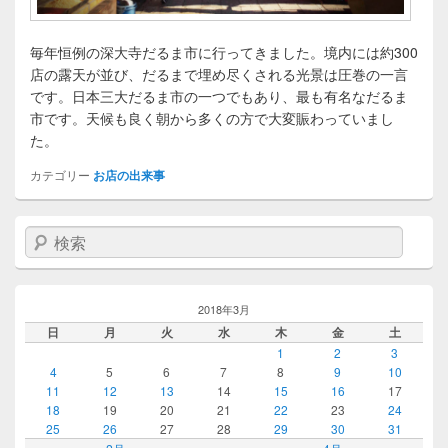
毎年恒例の深大寺だるま市に行ってきました。境内には約300
店の露天が並び、だるまで埋め尽くされる光景は圧巻の一言
です。日本三大だるま市の一つでもあり、最も有名なだるま
市です。天候も良く朝から多くの方で大変賑わっていまし
た。
カテゴリー
お店の出来事
検索
2018年3月
日
月
火
水
木
金
土
1
2
3
4
5
6
7
8
9
10
11
12
13
14
15
16
17
18
19
20
21
22
23
24
25
26
27
28
29
30
31