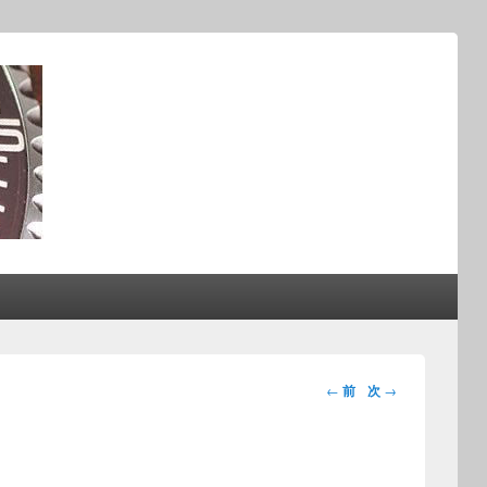
投稿ナビ
←
前
次
→
ゲーショ
ン