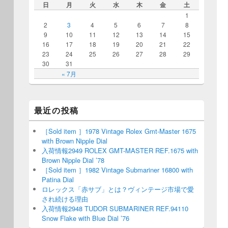
日
月
火
水
木
金
土
1
2
3
4
5
6
7
8
9
10
11
12
13
14
15
16
17
18
19
20
21
22
23
24
25
26
27
28
29
30
31
« 7月
最近の投稿
［Sold item ］1978 Vintage Rolex Gmt-Master 1675
with Brown Nipple Dial
入荷情報2949 ROLEX GMT-MASTER REF.1675 with
Brown Nipple Dial ’78
［Sold item ］1982 Vintage Submariner 16800 with
Patina Dial
ロレックス「赤サブ」とは？ヴィンテージ市場で愛
され続ける理由
入荷情報2948 TUDOR SUBMARINER REF.94110
Snow Flake with Blue Dial ’76