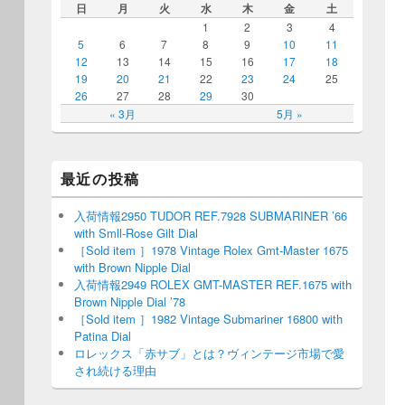
日
月
火
水
木
金
土
1
2
3
4
5
6
7
8
9
10
11
12
13
14
15
16
17
18
19
20
21
22
23
24
25
26
27
28
29
30
« 3月
5月 »
最近の投稿
入荷情報2950 TUDOR REF.7928 SUBMARINER ’66
with Smll-Rose Gilt Dial
［Sold item ］1978 Vintage Rolex Gmt-Master 1675
with Brown Nipple Dial
入荷情報2949 ROLEX GMT-MASTER REF.1675 with
Brown Nipple Dial ’78
［Sold item ］1982 Vintage Submariner 16800 with
Patina Dial
ロレックス「赤サブ」とは？ヴィンテージ市場で愛
され続ける理由