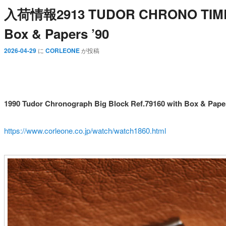
入荷情報2913 TUDOR CHRONO TIME Bi
Box & Papers ’90
2026-04-29
に
CORLEONE
が投稿
1990 Tudor Chronograph Big Block Ref.79160 with Box & Pap
https://www.corleone.co.jp/watch/watch1860.html