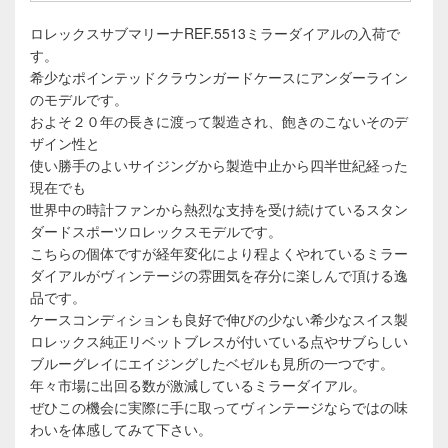
ロレックスサブマリーナREF.5513ミラーダイアルの入荷で
す。
希少なポインテッドクラウンガードケースにアンダーライン
のモデルです。
およそ２０年の長きに渡って製造され、飽きのこないそのデ
ザイン性と
使い勝手のよいサイジングから製造中止から四半世紀経った
現在でも
世界中の時計ファンから熱烈な支持を受け続けているスタン
ダードスポーツロレックスモデルです。
こちらの個体ですが経年変化により程よくやれているミラー
ダイアルがヴィンテージの雰囲気を存分に楽しんで頂ける逸
品です。
ケースコンディションも良好で伸びの少ない希少なスイス製
ロレックス純正リベットブレスが付いている点やサブらしい
ブルーグレイにエイジングしたベゼルも見所の一つです。
年々市場に出回る数が激減しているミラーダイアル。
ぜひこの機会に実際に手に取ってヴィンテージならではの味
わいを体感してみて下さい。