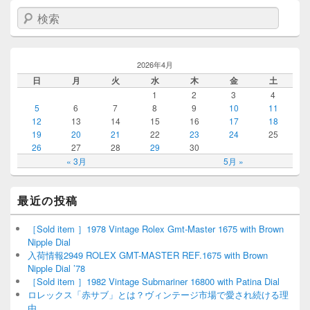
検索
2026年4月
日
月
火
水
木
金
土
1
2
3
4
5
6
7
8
9
10
11
12
13
14
15
16
17
18
19
20
21
22
23
24
25
26
27
28
29
30
« 3月
5月 »
最近の投稿
［Sold item ］1978 Vintage Rolex Gmt-Master 1675 with Brown
Nipple Dial
入荷情報2949 ROLEX GMT-MASTER REF.1675 with Brown
Nipple Dial ’78
［Sold item ］1982 Vintage Submariner 16800 with Patina Dial
ロレックス「赤サブ」とは？ヴィンテージ市場で愛され続ける理
由