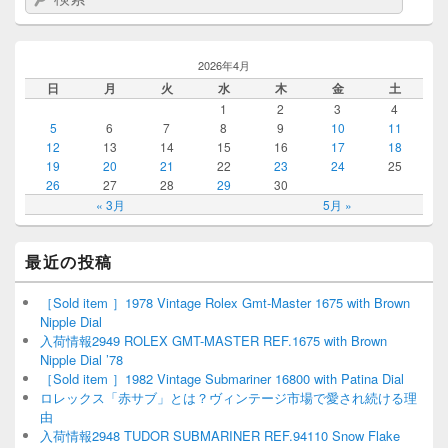
2026年4月
日
月
火
水
木
金
土
1
2
3
4
5
6
7
8
9
10
11
12
13
14
15
16
17
18
19
20
21
22
23
24
25
26
27
28
29
30
« 3月
5月 »
最近の投稿
［Sold item ］1978 Vintage Rolex Gmt-Master 1675 with Brown
Nipple Dial
入荷情報2949 ROLEX GMT-MASTER REF.1675 with Brown
Nipple Dial ’78
［Sold item ］1982 Vintage Submariner 16800 with Patina Dial
ロレックス「赤サブ」とは？ヴィンテージ市場で愛され続ける理
由
入荷情報2948 TUDOR SUBMARINER REF.94110 Snow Flake