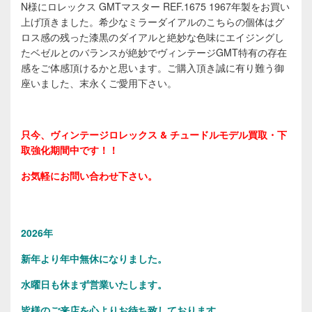
N様にロレックス GMTマスター REF.1675 1967年製をお買い
上げ頂きました。希少なミラーダイアルのこちらの個体はグ
ロス感の残った漆黒のダイアルと絶妙な色味にエイジングし
たベゼルとのバランスが絶妙でヴィンテージGMT特有の存在
感をご体感頂けるかと思います。ご購入頂き誠に有り難う御
座いました、末永くご愛用下さい。
只今、ヴィンテージロレックス & チュードルモデル買取・下
取強化期間中です！！
お気軽にお問い合わせ下さい。
2026年
新年より年中無休になりました。
水曜日も休まず営業いたします。
皆様のご来店を心よりお待ち致しております。