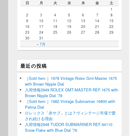
日
月
火
水
木
金
土
1
2
3
4
5
6
7
8
9
10
11
12
13
14
15
16
17
18
19
20
21
22
23
24
25
26
27
28
29
30
31
« 7月
最近の投稿
［Sold item ］1978 Vintage Rolex Gmt-Master 1675
with Brown Nipple Dial
入荷情報2949 ROLEX GMT-MASTER REF.1675 with
Brown Nipple Dial ’78
［Sold item ］1982 Vintage Submariner 16800 with
Patina Dial
ロレックス「赤サブ」とは？ヴィンテージ市場で愛
され続ける理由
入荷情報2948 TUDOR SUBMARINER REF.94110
Snow Flake with Blue Dial ’76