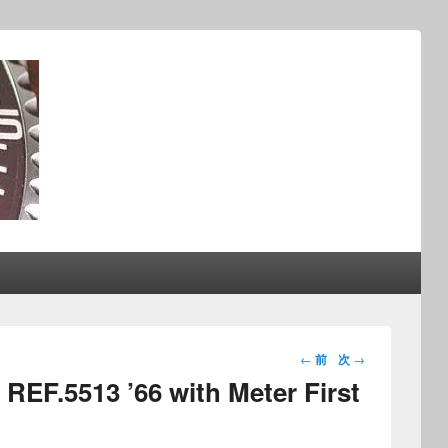
投稿ナビ
←
前
次
→
ゲーショ
5513 ’66 with Meter First
ン