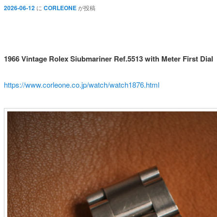
2026-06-12
に
CORLEONE
が投稿
1966 Vintage Rolex Siubmariner Ref.5513 with Meter First Dial
https://www.corleone.co.jp/watch/watch1876.html