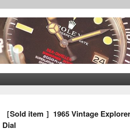
レックス│CORLEONE
［Sold item ］1965 Vintage Explorer 
Dial