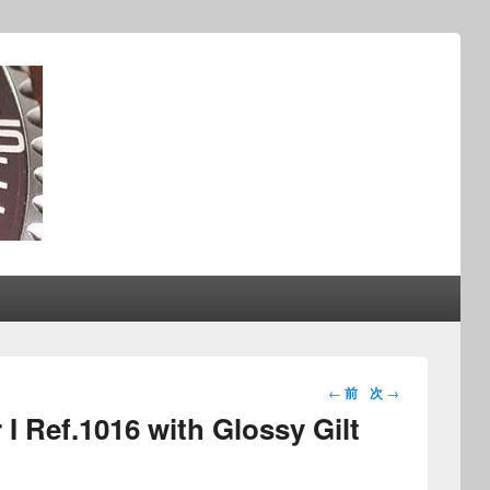
投稿ナビ
←
前
次
→
ゲーショ
I Ref.1016 with Glossy Gilt
ン