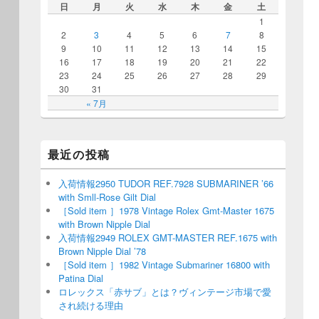
日
月
火
水
木
金
土
1
2
3
4
5
6
7
8
9
10
11
12
13
14
15
16
17
18
19
20
21
22
23
24
25
26
27
28
29
30
31
« 7月
最近の投稿
入荷情報2950 TUDOR REF.7928 SUBMARINER ’66
with Smll-Rose Gilt Dial
［Sold item ］1978 Vintage Rolex Gmt-Master 1675
with Brown Nipple Dial
入荷情報2949 ROLEX GMT-MASTER REF.1675 with
Brown Nipple Dial ’78
［Sold item ］1982 Vintage Submariner 16800 with
Patina Dial
ロレックス「赤サブ」とは？ヴィンテージ市場で愛
され続ける理由