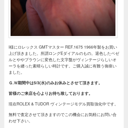
I様にロレックス GMTマスター REF.1675 1966年製をお買い
上げ頂きました。所謂ロングEダイアルのもの。退色したベゼ
ルとややブラウンに変色した文字盤がヴィンテージらしいオ
ーラを纏った素晴らしい時計です。ご購入誠に有難う御座い
ました。
Ｇ.Ｗ期間中は5/3(水)のみお休みとさせて頂きます。
皆様のご来店を心よりお待ち致しております。
現在ROLEX & TUDOR ヴィンテージモデル買取強化中です。
無料で査定させて頂きますのでこの機会にお気軽にお問い合
わせ下さい。