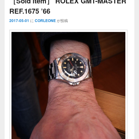
［Sold item］ ROLEX GMT-MASTER
REF.1675 ’66
2017-05-01
に
CORLEONE
が投稿