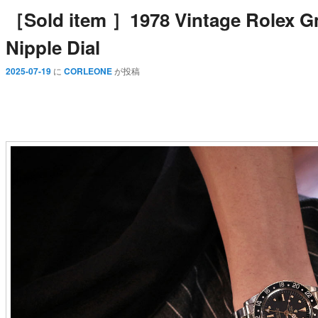
［Sold item ］1978 Vintage Rolex Gm
Nipple Dial
2025-07-19
に
CORLEONE
が投稿