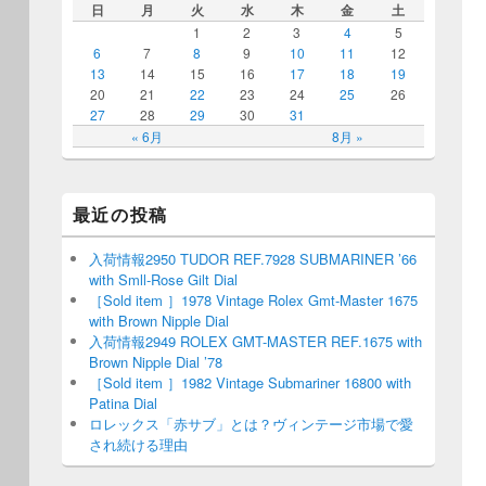
日
月
火
水
木
金
土
1
2
3
4
5
6
7
8
9
10
11
12
13
14
15
16
17
18
19
20
21
22
23
24
25
26
27
28
29
30
31
« 6月
8月 »
最近の投稿
入荷情報2950 TUDOR REF.7928 SUBMARINER ’66
with Smll-Rose Gilt Dial
［Sold item ］1978 Vintage Rolex Gmt-Master 1675
with Brown Nipple Dial
入荷情報2949 ROLEX GMT-MASTER REF.1675 with
Brown Nipple Dial ’78
［Sold item ］1982 Vintage Submariner 16800 with
Patina Dial
ロレックス「赤サブ」とは？ヴィンテージ市場で愛
され続ける理由