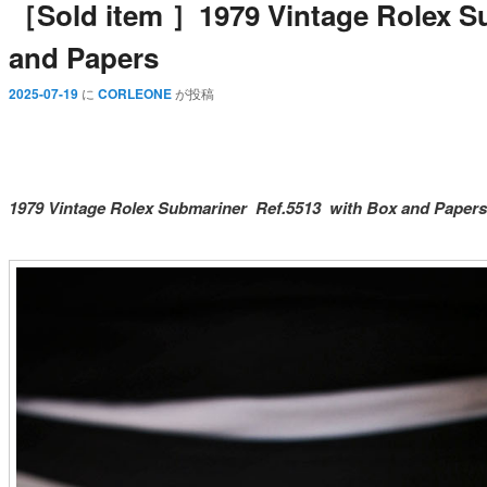
［Sold item ］1979 Vintage Rolex Su
and Papers
2025-07-19
に
CORLEONE
が投稿
1979 Vintage Rolex Submariner Ref.5513 with Box and Papers