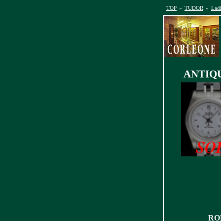
TOP
»
TUDOR
»
Ladi
ANTIQUE
RO