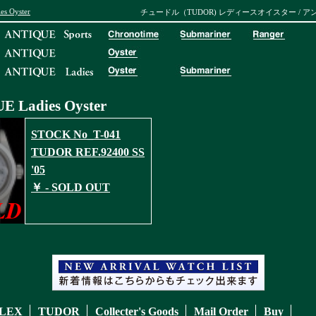
es Oyster
チュードル（TUDOR) レディースオイスター / 
 Ladies
Oyster
STOCK No_T-041
TUDOR REF.92400 SS
'05
￥ - SOLD OUT
LEX
TUDOR
Collecter's Goods
Mail Order
Buy