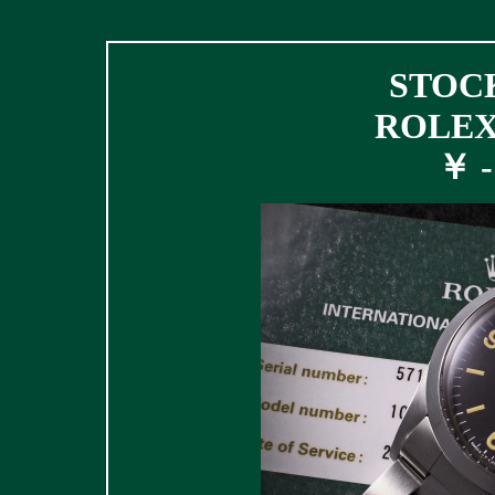
STOCK
ROLEX 
￥ - 