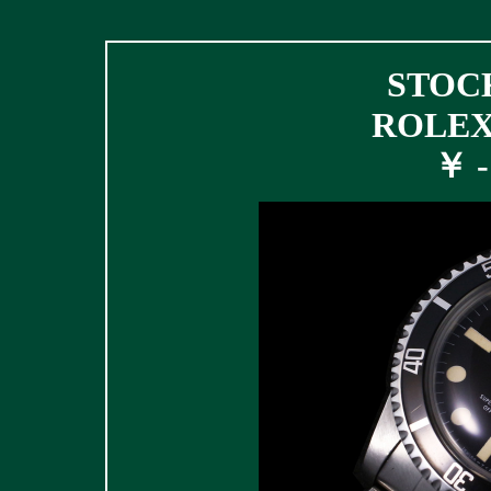
STOCK
ROLEX 
￥ - 