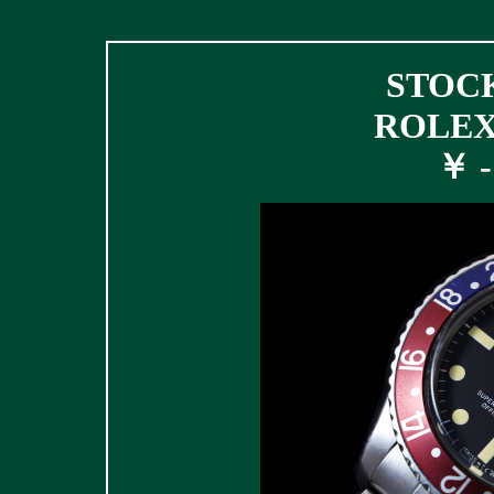
STOCK
ROLEX 
￥ - 