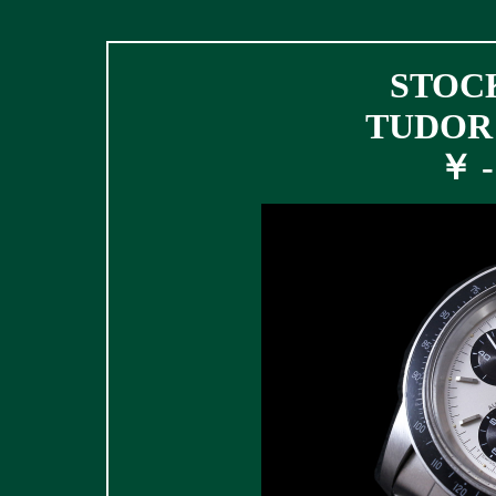
STOCK
TUDOR R
￥ - 