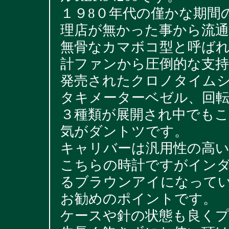
１９8０年代の僅かな期間
理店が無かった事から流
無骨なカマボコ型と呼ば
計ファンから圧倒的な支
発売されたクロノタイム
タキメーターベゼル、回
３種類が展開され中でも
気がダントツです。
キャリバーは汎用性の高いC
こちらの時計ですがイン
るブラウンアイになって
お勧めのポイントです。
ケースや針の状態も良く