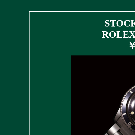
STOCK
ROLEX 
￥ 4