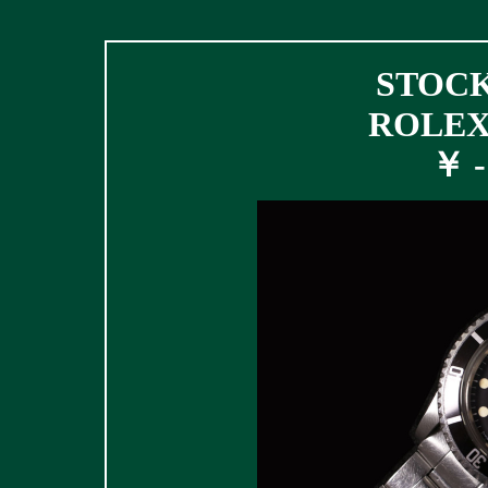
STOCK 
ROLEX 
￥ - 