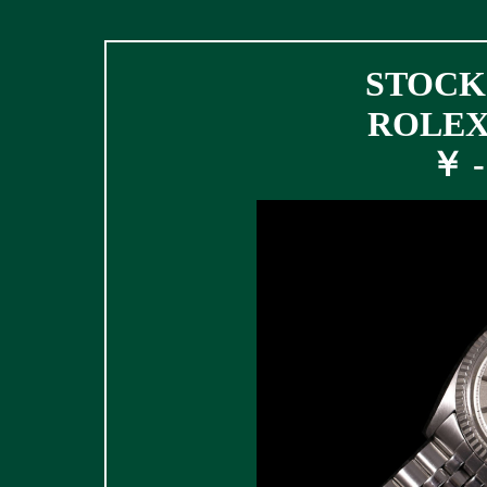
STOCK 
ROLEX 
￥ - 