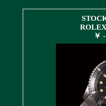
STOCK 
ROLEX 
￥ - 