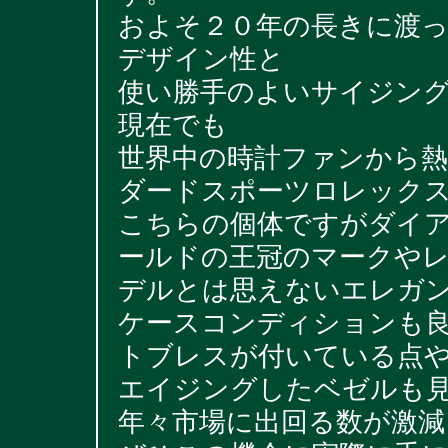
およそ２０年の長きに渡
デザイン性と
使い勝手のよいサイジン
現在でも
世界中の時計ファンから
ダードスポーツロレック
こちらの個体ですがダイ
ールドの王冠のマークや
デルとは思えないエレガ
ケースコンディションも
トブレスが付いている点
エイジングしたベゼルも
年々市場に出回る数が激減