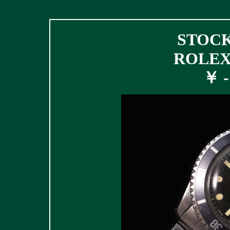
STOCK 
ROLEX 
￥ - 