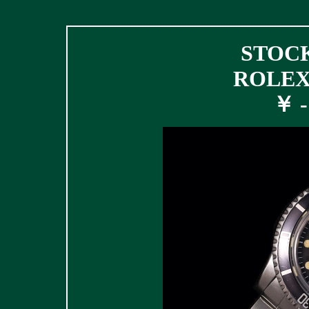
STOCK
ROLEX 
￥ - 