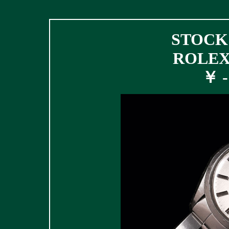
STOCK 
ROLEX 
￥ - 